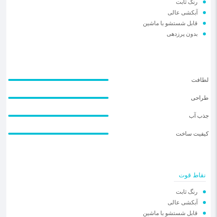
رنگ ثابت
️آبکشی عالی
️قابل شستشو با ماشین
بدون پرزدهی
لطافت
طراحی
جذب آب
کیفیت ساخت
نقاط قوت
رنگ ثابت
️آبکشی عالی
️قابل شستشو با ماشین