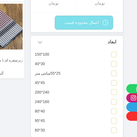
اعمال محدوده قیمت
ابعاد
100*150
زیرسفره ای ( سای
30*40
ات
25*55سانتی متر
45*45
240*200
160*240
40*80
45*95
30*60