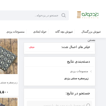
تنپوش بزرگسال
تنپوش بچه گانه
حوله ابعادی
منسوجات یزدی
بستن
فیلتر های اعمال شده:
حذف
دسته‌بندی نتایج
منسوجات یزدی
زیرسفره سنتی یزدی
زیرسفره سنتی ی
۵,۵۰۰
جستجو در نتایج: