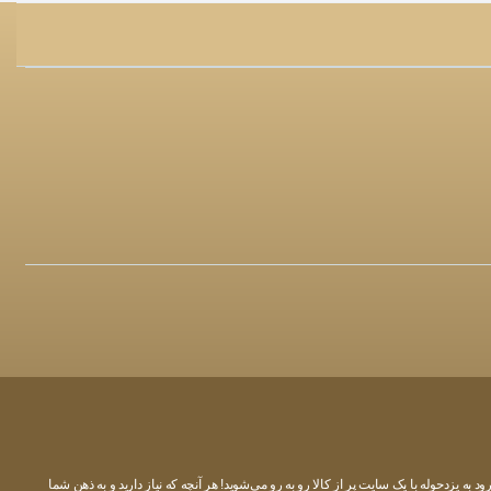
به یزدحوله با یک سایت پر از کالا رو به رو می‌شوید! هر آنچه که نیاز دارید و به ذهن شما