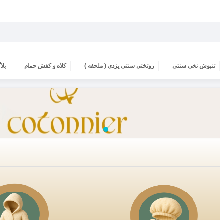
تنپوش نخی سنتی
روتختی سنتی یزدی ( ملحفه )
کلاه و کفش حمام
بلا