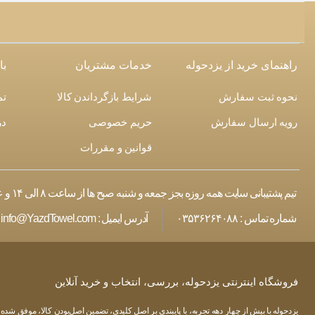
راهنمای خرید از یزدحوله
خدمات مشتریان
با
نحوه ثبت سفارش
شرایط بازگرداندن کالا
تم
رویه ارسال سفارش
حریم خصوصی
در
قوانین و مقررات
تیم پشتیبانی سایت همه روزه بجز جمعه و شنبه صبح ها از ساعت ۸ الی ۱۴ و عصر از ساعت ۱۸ الی ۲۰ پاسخگوی درخواست های شما هستند
شماره تماس :
۰۳۵۳۶۲۶۴۰۸۸
آدرس ایمیل :
info@YazdTowel.com
فروشگاه اینترنتی یزدحوله، بررسی، انتخاب و خرید آنلاین
یزدحوله با بیش از چهار دهه تجربه، با پایبندی بر اصل کلیدی، تضمین اصل‌بودن کالا، موفق شده ت