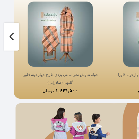
ارخونه فلورا
حوله تنپوش نخی سنتی یزدی طرح چهارخونه فلورا
حو
گلبهی (صادراتی)
۱,۶۴۴,۵۰۰
تومان