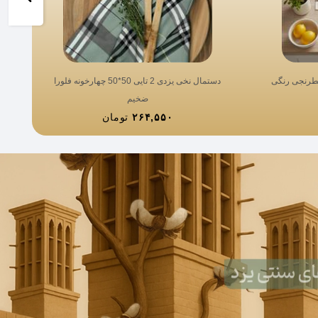
دستمال نخی یزدی 2 تایی 50*50 چهارخونه فلورا
ضخیم
۲۶۴,۵۵۰
تومان