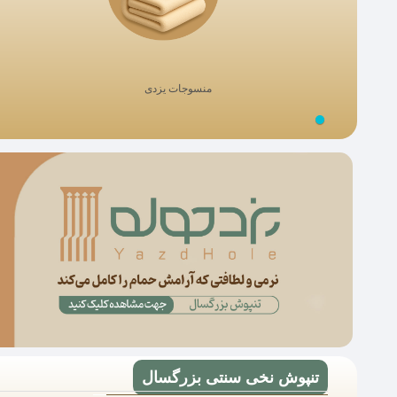
منسوجات یزدی
تنپوش نخی سنتی بزرگسال