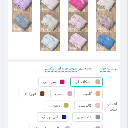
برند
:
یزدحوله
دسته‌بندی
:
تنپوش حوله ای بزرگسال
نسکافه ای
سرخابی
گلبهی
یاسی
قهوه ای
انتخاب
کالباسی
زیتونی
کنید:
خاکستری
آبی پررنگ