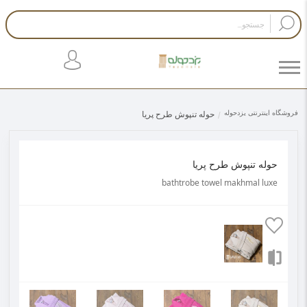
فروشگاه اینترنتی یزدحوله
حوله تنپوش طرح پریا
حوله تنپوش طرح پریا
bathtrobe towel makhmal luxe