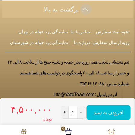
برگشت به بالا
نحوه ثبت سفارش
تماس با ما
نمایندگی یزد حوله در تهران
رویه ارسال سفارش
درباره ما
نمایندگی یزد حوله در شهرستان
تیم پشتیبانی سایت همه روزه بجز جمعه و شنبه صبح ها از ساعت ۸ الی ۱۴
و عصر از ساعت ۱۸ الی ۲۰ پاسخگوی درخواست های شما هستند
شماره تماس :
۰۳۵۳۶۲۶۴۰۸۸
آدرس ایمیل :
info@YazdTowel.com
۴,۵۰۰,۰۰۰
افزودن به سبد
+
-
تومان
تمامی حقوق این فروشگاه متعلق به شرکت یزد حوله می باشد
طراح :شرکت طراحی سایت وبنیز
https://webniz.net
0