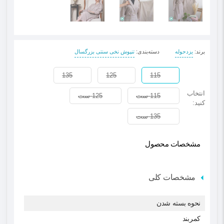
برند
:
یزدحوله
دسته‌بندی
:
تنپوش نخی سنتی بزرگسال
135
125
115
انتخاب
115 ست
125 ست
کنید:
135 ست
مشخصات محصول
مشخصات کلی
نحوه بسته شدن
کمربند