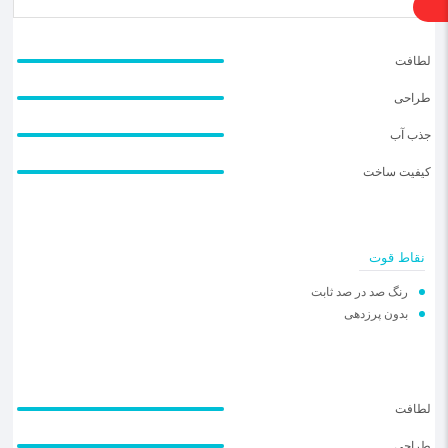
لطافت
طراحی
جذب آب
کیفیت ساخت
نقاط قوت
رنگ صد در صد ثابت
بدون پرزدهی
لطافت
طراحی