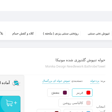
تنپوش نخی سنتی
روتختی سنتی یزدی ( ملحفه )
کلاه و کفش حمام
بلا
حوله تنپوش گلدوزی شده مونیکا
Monika Design Needlework BathrobeTowel
برند
:
یزدحوله
دسته‌بندی
:
تنپوش حوله ای بزرگسال
آماده 
قرمز
بنفش
کالباسی روشن
انتخاب
کنید: