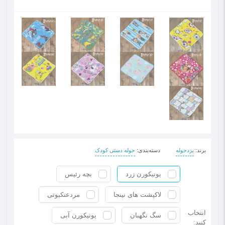
برند
:
یزدحوله
دسته‌بندی
:
حوله دستی کودک
یونیکورن زرد
بچه رئیس
لاکپشت های نینجا
مردعنکبوتی
انتخاب
سگ نگهبان
یونیکورن آبی
کنید: