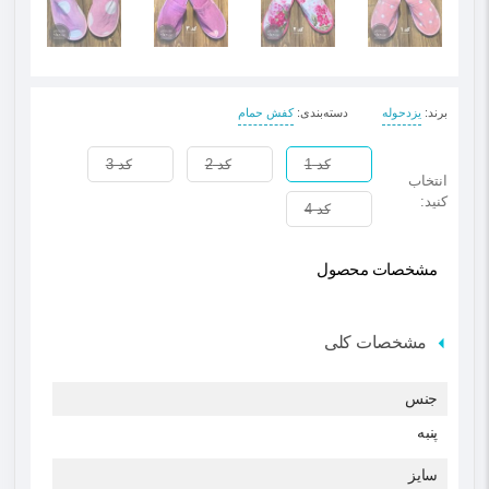
برند
:
یزدحوله
دسته‌بندی
:
کفش حمام
کد 1
کد 2
کد 3
انتخاب
کنید:
کد 4
مشخصات محصول
مشخصات کلی
جنس
پنبه
سایز