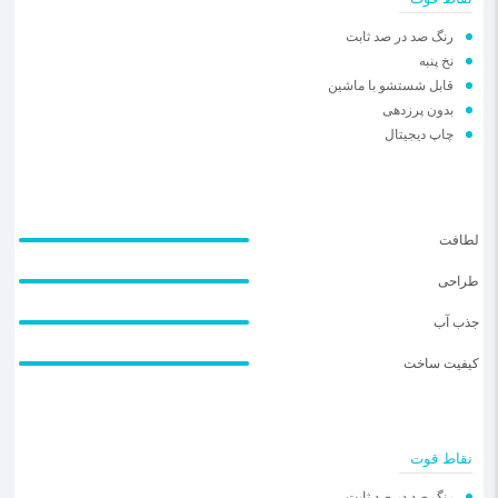
رنگ صد در صد ثابت
نخ پنبه
قابل شستشو با ماشین
بدون پرزدهی
چاپ دیجیتال
لطافت
طراحی
جذب آب
کیفیت ساخت
نقاط قوت
رنگ صد در صد ثابت